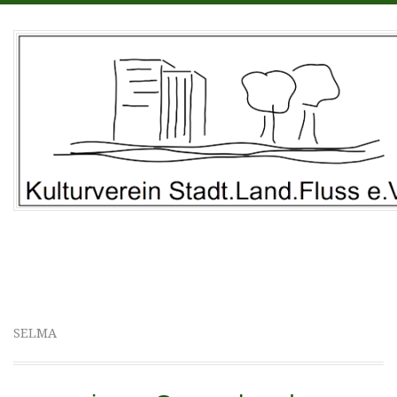
Kulturverein Stadt.Land.Fluss e.V. • Rechtern 6 • 49406
Barnstorf
SELMA