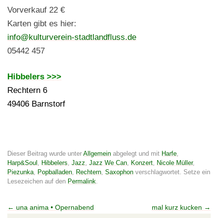
Vorverkauf 22 €
Karten gibt es hier:
info@kulturverein-stadtlandfluss.de
05442 457
Hibbelers >>>
Rechtern 6
49406 Barnstorf
Dieser Beitrag wurde unter
Allgemein
abgelegt und mit
Harfe
,
Harp&Soul
,
Hibbelers
,
Jazz
,
Jazz We Can
,
Konzert
,
Nicole Müller
,
Piezunka
,
Popballaden
,
Rechtern
,
Saxophon
verschlagwortet. Setze ein
Lesezeichen auf den
Permalink
.
Beitragsnavigation
←
una anima • Opernabend
mal kurz kucken
→